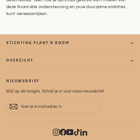
beschikbaar. Leer hoe je optimaal gebruik kunt maken van
deze financiële ondersteuning en jouw duurzame ambities
kunt verwezenlijken.
STICHTING PLANT N BOOM
OVERZICHT
NIEUWSBRIEF
Blijf op de hoogte. Schrijf je in voor onze nieuwsbrief
Voer
Abonneer
Abonneer
je
e-
mailadres
in
Instagram
Facebook
YouTube
TikTok
LinkedIn